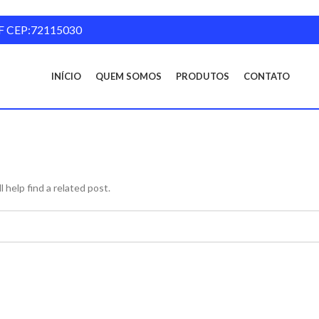
- DF CEP:72115030
INÍCIO
QUEM SOMOS
PRODUTOS
CONTATO
 help find a related post.