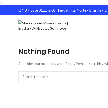
>
QNB 7 Lote 01,Loja 03, Taguatinga Norte - Brasília 
Nothing Found
Apologies, but no results were found. Perhaps searching will