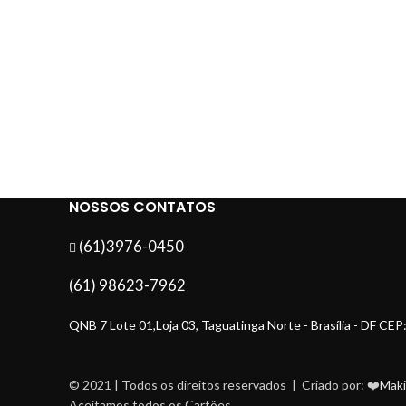
NOSSOS CONTATOS
(61)3976-0450
(61) 98623-7962
QNB 7 Lote 01,Loja 03, Taguatinga Norte - Brasília - DF C
© 2021 | Todos os direitos reservados | Criado por: ❤️
Maki
Aceitamos todos os Cartões