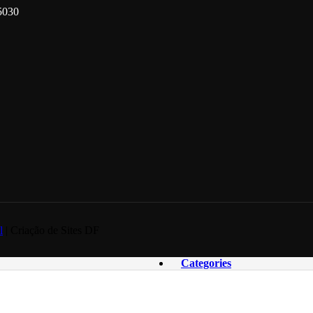
5030
l
| Criação de Sites DF
Categories