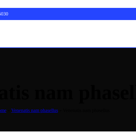
5030
atis nam phasel
ome
»
Venenatis nam phasellus
»
Venenatis nam phasellus