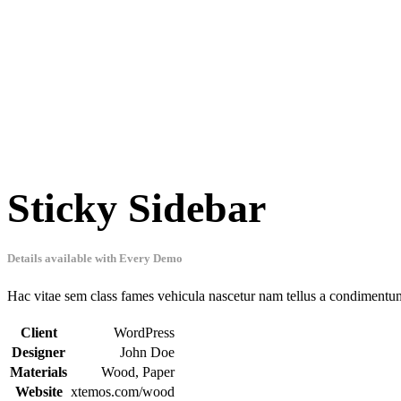
Sticky Sidebar
Details available with Every Demo
Hac vitae sem class fames vehicula nascetur nam tellus a condimentu
Client
WordPress
Designer
John Doe
Materials
Wood, Paper
Website
xtemos.com/wood