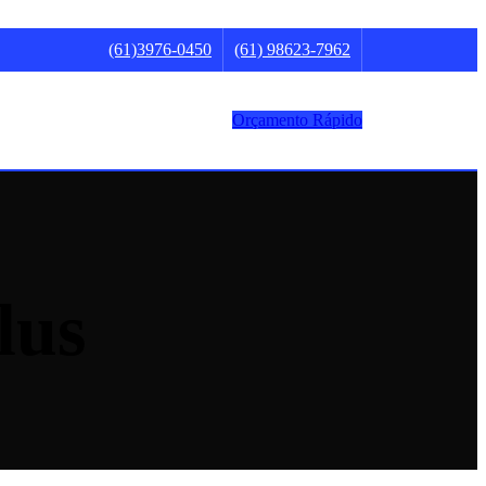
(61)3976-0450
(61) 98623-7962
Orçamento Rápido
lus