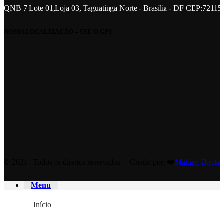
QNB 7 Lote 01,Loja 03, Taguatinga Norte - Brasília - DF CEP:7211
NOSSA LOCALIZAÇÃO – USE O GPS
© 2021 | Todos os direitos reservados | Criado por: ❤️
Making Digita
Menu
Início