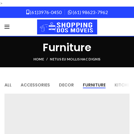
>
(61)3976-0450
(61) 98623-7962
Furniture
HOME
NETUS EU MOLLIS HAC DIGNIS
ALL
ACCESSORIES
DECOR
FURNITURE
KITCHEN